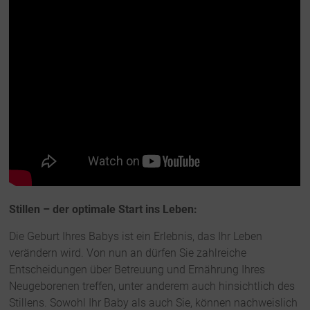
Stillen – der optimale Start ins Leben:
Die Geburt Ihres Babys ist ein Erlebnis, das Ihr Leben
verändern wird. Von nun an dürfen Sie zahlreiche
Entscheidungen über Betreuung und Ernährung Ihres
Neugeborenen treffen, unter anderem auch hinsichtlich des
Stillens. Sowohl Ihr Baby als auch Sie, können nachweislich