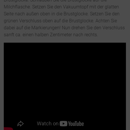
Milchflasche. Setzen Sie den Vakuumtopf mit der glatten
Seite nach außen oben in die Brustglocke. Setzen Sie den
grünen Verschluss oben auf die Brustglocke. Achten Sie
dabei auf die Markierungen! Nun drehen Sie den Verschluss
sanft ca. einen halben Zentimeter nach rechts.