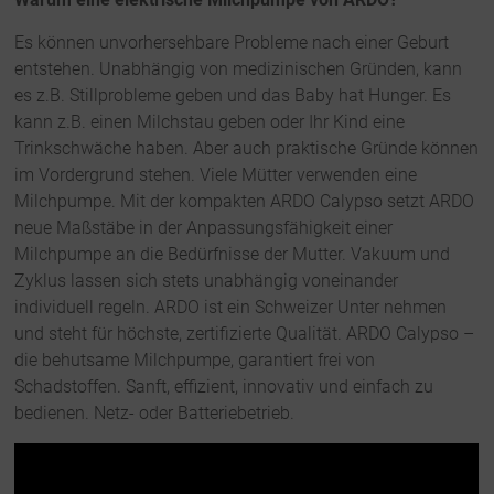
Es können unvorhersehbare Probleme nach einer Geburt
entstehen. Unabhängig von medizinischen Gründen, kann
es z.B. Stillprobleme geben und das Baby hat Hunger. Es
kann z.B. einen Milchstau geben oder Ihr Kind eine
Trinkschwäche haben. Aber auch praktische Gründe können
im Vordergrund stehen. Viele Mütter verwenden eine
Milchpumpe. Mit der kompakten ARDO Calypso setzt ARDO
neue Maßstäbe in der Anpassungsfähigkeit einer
Milchpumpe an die Bedürfnisse der Mutter. Vakuum und
Zyklus lassen sich stets unabhängig voneinander
individuell regeln. ARDO ist ein Schweizer Unter nehmen
und steht für höchste, zertifizierte Qualität. ARDO Calypso –
die behutsame Milchpumpe, garantiert frei von
Schadstoffen. Sanft, effizient, innovativ und einfach zu
bedienen. Netz- oder Batteriebetrieb.