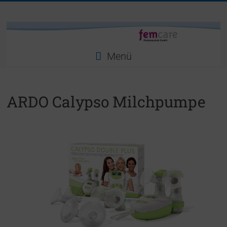
Zum
femcare
Inhalt
springen
Medizintechnik
GmbH
Menü
ARDO Calypso Milchpumpe