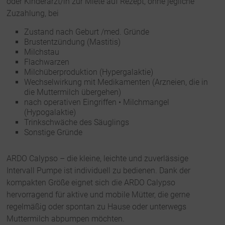
oder Kinderarzt/in zur Miete auf Rezept, ohne jegliche
Zuzahlung, bei
Zustand nach Geburt /med. Gründe
Brustentzündung (Mastitis)
Milchstau
Flachwarzen
Milchüberproduktion (Hypergalaktie)
Wechselwirkung mit Medikamenten (Arzneien, die in
die Muttermilch übergehen)
nach operativen Eingriffen • Milchmangel
(Hypogalaktie)
Trinkschwäche des Säuglings
Sonstige Gründe
ARDO Calypso – die kleine, leichte und zuverlässige
Intervall Pumpe ist individuell zu bedienen. Dank der
kompakten Größe eignet sich die ARDO Calypso
hervorragend für aktive und mobile Mütter, die gerne
regelmäßig oder spontan zu Hause oder unterwegs
Muttermilch abpumpen möchten.