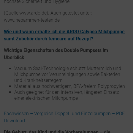
höchste Sicherheit und Hygiene.
(Quelle:www.ardo.de). Auch getestet unter:
www.hebammen-testen.de
Wie und wann erhalte ich die ARDO Calypso Milchpumpe
samt Zubehör durch femcare auf Rezept?
Wichtige Eigenschaften des Double Pumpsets im
Überblick
Vacuum Seal-Technologie schützt Muttermilch und
Milchpumpe vor Verunreinigungen sowie Bakterien
und Krankheitserregern
Material aus hochwertigem, BPA-freiem Polypropylen
Auch geeignet für den intensiven, längeren Einsatz
einer elektrischen Milchpumpe
Fachwissen – Vergleich Doppel- und Einzelpumpen – PDF
Download
Die Geburt, das Kind und die Vorbereitungen – die