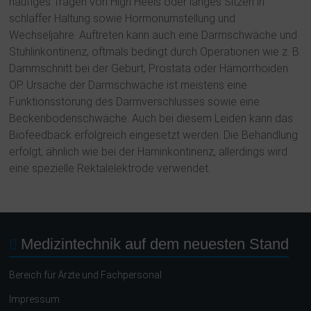
häufiges Tragen von High Heels oder langes Sitzen in
schlaffer Haltung sowie Hormonumstellung und
Wechseljahre. Auftreten kann auch eine Darmschwäche und
Stuhlinkontinenz, oftmals bedingt durch Operationen wie z. B.
Dammschnitt bei der Geburt, Prostata oder Hämorrhoiden
OP. Ursache der Darmschwäche ist meistens eine
Funktionsstörung des Darmverschlusses sowie eine
Beckenbodenschwäche. Auch bei diesem Leiden kann das
Biofeedback erfolgreich eingesetzt werden. Die Behandlung
erfolgt, ähnlich wie bei der Harninkontinenz, allerdings wird
eine spezielle Rektalelektrode verwendet.
Medizintechnik auf dem neuesten Stand
Bereich für Ärzte und Fachpersonal
Impressum