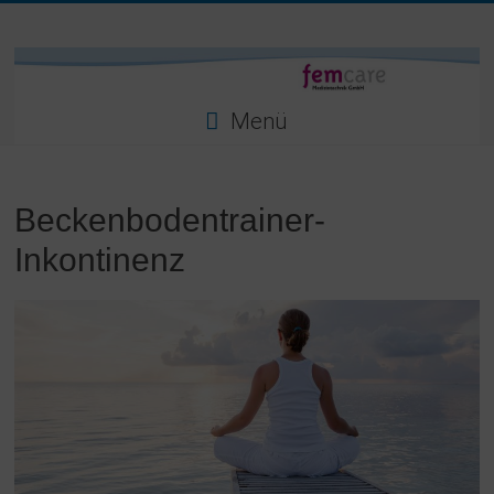
Zum
Inhalt
femcare
springen
Medizintechnik
GmbH
Menü
Beckenbodentrainer-
Inkontinenz