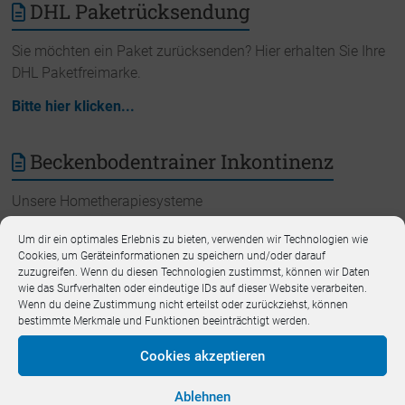
DHL Paketrücksendung
Sie möchten ein Paket zurücksenden? Hier erhalten Sie Ihre
DHL Paketfreimarke.
Bitte hier klicken...
Beckenbodentrainer Inkontinenz
Unsere Hometherapiesysteme
Um dir ein optimales Erlebnis zu bieten, verwenden wir Technologien wie
Cookies, um Geräteinformationen zu speichern und/oder darauf
zuzugreifen. Wenn du diesen Technologien zustimmst, können wir Daten
wie das Surfverhalten oder eindeutige IDs auf dieser Website verarbeiten.
Wenn du deine Zustimmung nicht erteilst oder zurückziehst, können
bestimmte Merkmale und Funktionen beeinträchtigt werden.
Cookies akzeptieren
Ablehnen